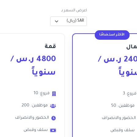
اعرض السعر بـ
الأكثر استخدامًا
قمة
مال
4800
ر.س
/
24
ر.س
/
سنوياً
وياً
فروع: 10
فروع: 3
موظفين: 200
موظفين: 50
الحضور والانصراف
الحضور والانصراف
سلف وقبض
سلف وقبض