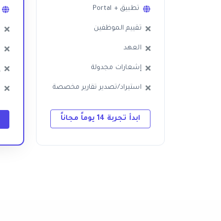
تطبيق + Portal
تقييم الموظفين
ت
العهد
ا
إشعارات مجدولة
إ
استيراد/تصدير تقارير مخصصة
ا
ابدأ تجربة 14 يوماً مجاناً