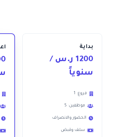
بداية
اع
1200
ر.س
/
00
سنوياً
سن
فروع: 1
موظفين: 5
الحضور والانصراف
سلف وقبض