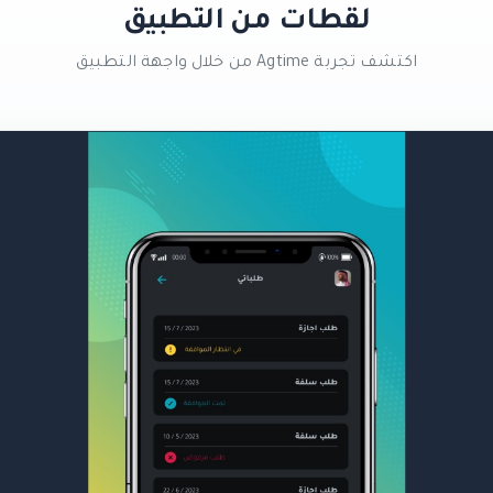
لقطات من التطبيق
اكتشف تجربة Agtime من خلال واجهة التطبيق