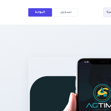
ية
تسجيل
البوابة