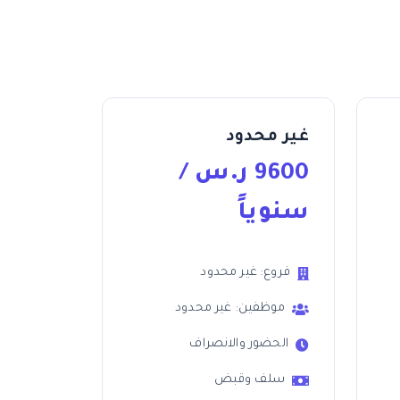
غير محدود
9600
ر.س
/
سنوياً
فروع: غير محدود
موظفين: غير محدود
الحضور والانصراف
سلف وقبض