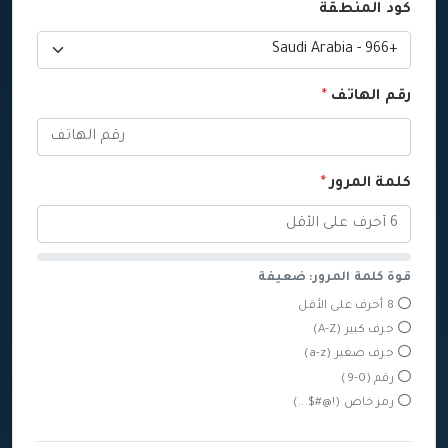
كود المنطقة
رقم الهاتف
*
كلمة المرور
*
قوة كلمة المرور: ضعيفة
8 أحرف على الأقل
حرف كبير (A-Z)
حرف صغير (a-z)
رقم (0-9)
رمز خاص (!@#$...)