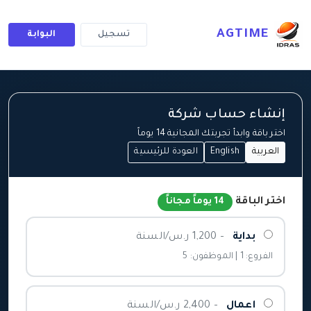
AGTIME
تسجيل
البوابة
إنشاء حساب شركة
اختر باقة وابدأ تجربتك المجانية 14 يوماً
العربية
English
العودة للرئيسية
اختر الباقة
14 يوماً مجاناً
بداية
– 1,200 ر.س/السنة
الفروع: 1 | الموظفون: 5
اعمال
– 2,400 ر.س/السنة