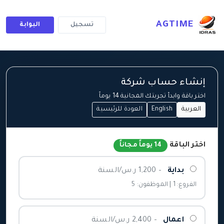
AGTIME
تسجيل
البوابة
إنشاء حساب شركة
اختر باقة وابدأ تجربتك المجانية 14 يوماً
العربية
English
العودة للرئيسية
اختر الباقة
14 يوماً مجاناً
بداية
– 1,200 ر.س/السنة
الفروع: 1 | الموظفون: 5
اعمال
– 2,400 ر.س/السنة