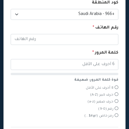
كود المنطقة
رقم الهاتف
*
كلمة المرور
*
قوة كلمة المرور: ضعيفة
8 أحرف على الأقل
حرف كبير (A-Z)
حرف صغير (a-z)
رقم (0-9)
رمز خاص (!@#$...)