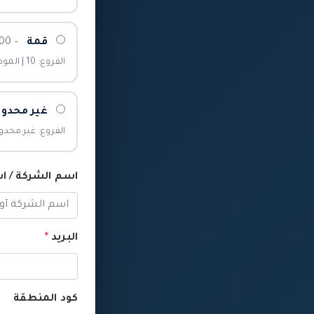
قمة
– 4,800 ر.س/السنة
الفروع: 10 | الموظفون: 200
غير محدود
الفروع: غير محدو
اسم الشركة / 
البريد
*
كود المنطقة