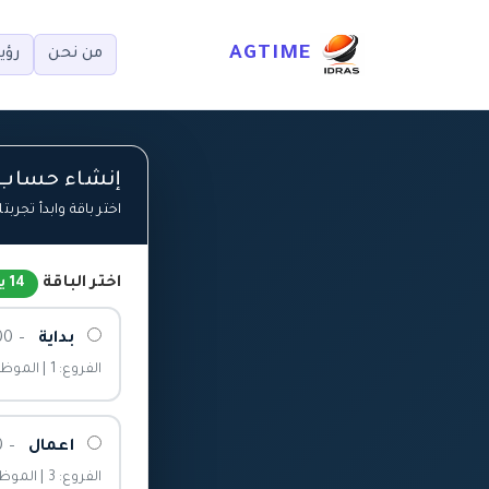
AGTIME
من نحن
رؤيت
إنشاء حساب
اختر باقة وابدأ تجربتك الم
اختر الباقة
14 يوماً مجاناً
بداية
– 1,200 ر.س/السنة
الفروع: 1 | الموظفون: 5
اعمال
– 2,400 ر.س/السنة
الفروع: 3 | الموظفون: 50