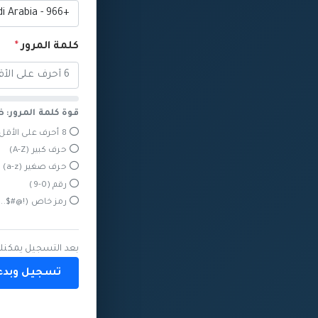
كلمة المرور
*
قوة كلمة المرور: 
8 أحرف على الأقل
حرف كبير (A-Z)
حرف صغير (a-z)
رقم (0-9)
رمز خاص (!@#$...
بعد التسجيل يمكنك الدخول
تسجيل وبدء 