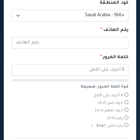
كود المنطقة
رقم الهاتف
*
كلمة المرور
*
قوة كلمة المرور: ضعيفة
8 أحرف على الأقل
حرف كبير (A-Z)
حرف صغير (a-z)
رقم (0-9)
رمز خاص (!@#$...)