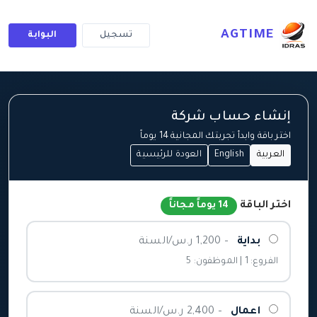
AGTIME
تسجيل
البوابة
إنشاء حساب شركة
اختر باقة وابدأ تجربتك المجانية 14 يوماً
العربية
English
العودة للرئيسية
اختر الباقة
14 يوماً مجاناً
بداية
– 1,200 ر.س/السنة
الفروع: 1 | الموظفون: 5
اعمال
– 2,400 ر.س/السنة